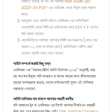
নির্বাচিত হয়েছে কি না। এটি সরাসরি
NBR Audit List
2023-24 PDF
-এর ডেটাবেজ থেকে নির্ভুল তথ্য প্রদান
করে।
ম্যানুয়াল চেক: আপনি চাইলে এনবিআর-এর অফিসিয়াল
ওয়েবসাইট থেকে পিডিএফ ডাউনলোড করে Ctrl + F চেপেও
সার্চ করতে পারেন।
জোনভিত্তিক তালিকা: আপনার নির্দিষ্ট কর অঞ্চলের (যেমন: কর
অঞ্চল-১১, ঢাকা বা সাভার জোন) অফিসিয়াল নোটিশ বোর্ড
থেকেও আপনি তথ্য পেতে পারেন।
অডিট সম্পর্কে জরুরি কিছু তথ্য
এনবিআর-এর "আয়কর রিটার্ন অডিট নির্দেশনা ২০২৫" অনুযায়ী, যারা
বড় অংকের রিফান্ড দাবি করেছেন বা যাদের আয়ের সাথে জীবনযাত্রার
ব্যয়ের অসামঞ্জস্য রয়েছে, তাদের ফাইলগুলোই মূলত এই তালিকায়
প্রাধান্য পেয়েছে।
অডিট তালিকায় নাম থাকলে আপনার পরবর্তী করণীয়
যদি আমাদের টুল বা এনবিআর-এর লিস্টে আপনার টিআইএন নম্বরটি
খুঁজে পান, তবে ঘাবড়ানোর কিছু নেই।
The Justice Corner
-