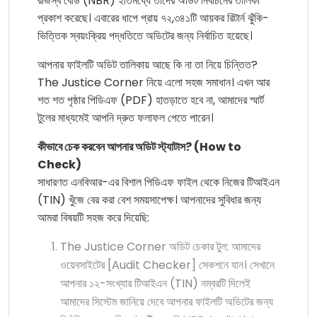
রাজস্ব বোর্ড (NBR) ইতিমধ্যে তাদের অডিট নির্বাচনের তালিকা
প্রকাশ করেছে। এবারের ধাপে প্রায় ৭২,৩৪১টি আয়কর রিটার্ন ঝুঁকি-
ভিত্তিক স্বয়ংক্রিয় পদ্ধতিতে অডিটের জন্য নির্বাচিত হয়েছে।
আপনার ফাইলটি অডিট তালিকায় আছে কি না তা নিয়ে চিন্তিত?
The Justice Corner নিয়ে এলো সহজ সমাধান। এখন আর
শত শত পৃষ্ঠার পিডিএফ (PDF) হাতড়াতে হবে না, আমাদের স্মার্ট
টুলের মাধ্যমেই আপনি দ্রুত ফলাফল পেতে পারেন।
কীভাবে চেক করবেন আপনার অডিট স্ট্যাটাস? (How to
Check)
সাধারণত এনবিআর-এর বিশাল পিডিএফ ফাইল থেকে নিজের টিআইএন
(TIN) খুঁজে বের করা বেশ সময়সাপেক্ষ। আপনাদের সুবিধার জন্য
আমরা বিষয়টি সহজ করে দিয়েছি:
The Justice Corner অডিট চেকার টুল: আমাদের
ওয়েবসাইটের [Audit Checker] সেকশনে যান। সেখানে
আপনার ১২-সংখ্যার টিআইএন (TIN) নম্বরটি দিলেই
আমাদের সিস্টেম জানিয়ে দেবে আপনার ফাইলটি অডিটের জন্য