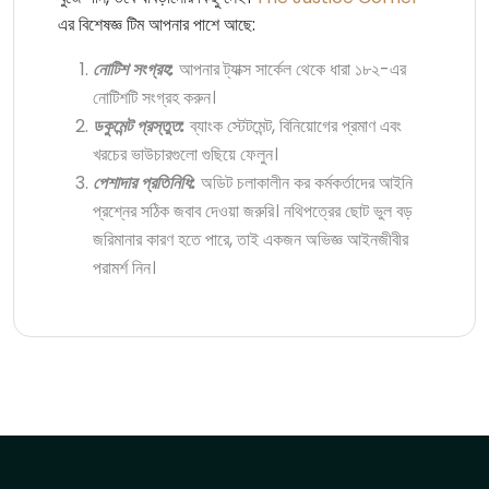
এর বিশেষজ্ঞ টিম আপনার পাশে আছে:
নোটিশ সংগ্রহ:
আপনার ট্যাক্স সার্কেল থেকে ধারা ১৮২-এর
নোটিশটি সংগ্রহ করুন।
ডকুমেন্ট প্রস্তুত:
ব্যাংক স্টেটমেন্ট, বিনিয়োগের প্রমাণ এবং
খরচের ভাউচারগুলো গুছিয়ে ফেলুন।
পেশাদার প্রতিনিধি:
অডিট চলাকালীন কর কর্মকর্তাদের আইনি
প্রশ্নের সঠিক জবাব দেওয়া জরুরি। নথিপত্রের ছোট ভুল বড়
জরিমানার কারণ হতে পারে, তাই একজন অভিজ্ঞ আইনজীবীর
পরামর্শ নিন।