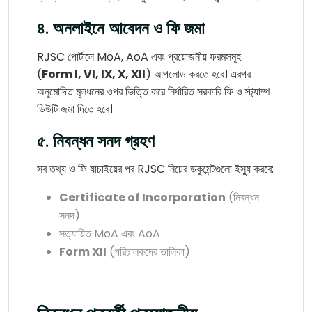
৪. অনলাইনে আবেদন ও ফি জমা
RJSC পোর্টালে MoA, AoA এবং প্রয়োজনীয় ফরমসমূহ
(
Form I, VI, IX, X, XII
) আপলোড করতে হবে। এরপর
অনুমোদিত মূলধনের ওপর ভিত্তি করে নির্ধারিত সরকারি ফি ও স্ট্যাম্প
ডিউটি জমা দিতে হবে।
৫. নিবন্ধন সনদ গ্রহণ
সব তথ্য ও ফি যাচাইয়ের পর RJSC নিচের ডকুমেন্টগুলো ইস্যু করবে:
Certificate of Incorporation
(নিবন্ধন
সনদ)
সত্যায়িত MoA এবং AoA
Form XII
(পরিচালকদের তালিকা)