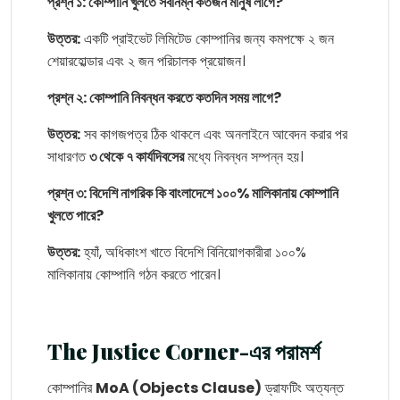
প্রশ্ন ১: কোম্পানি খুলতে সর্বনিম্ন কতজন মানুষ লাগে?
উত্তর:
একটি প্রাইভেট লিমিটেড কোম্পানির জন্য কমপক্ষে ২ জন
শেয়ারহোল্ডার এবং ২ জন পরিচালক প্রয়োজন।
প্রশ্ন ২: কোম্পানি নিবন্ধন করতে কতদিন সময় লাগে?
উত্তর:
সব কাগজপত্র ঠিক থাকলে এবং অনলাইনে আবেদন করার পর
সাধারণত
৩ থেকে ৭ কার্যদিবসের
মধ্যে নিবন্ধন সম্পন্ন হয়।
প্রশ্ন ৩: বিদেশি নাগরিক কি বাংলাদেশে ১০০% মালিকানায় কোম্পানি
খুলতে পারে?
উত্তর:
হ্যাঁ, অধিকাংশ খাতে বিদেশি বিনিয়োগকারীরা ১০০%
মালিকানায় কোম্পানি গঠন করতে পারেন।
The Justice Corner-এর পরামর্শ
কোম্পানির
MoA (Objects Clause)
ড্রাফটিং অত্যন্ত