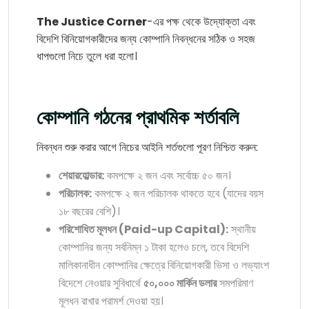
The Justice Corner
-এর পক্ষ থেকে উদ্যোক্তা এবং
বিদেশি বিনিয়োগকারীদের জন্য কোম্পানি নিবন্ধনের সঠিক ও সহজ
ধাপগুলো নিচে তুলে ধরা হলো।
কোম্পানি গঠনের প্রাথমিক শর্তাবলি
নিবন্ধন শুরু করার আগে নিচের আইনি শর্তগুলো পূরণ নিশ্চিত করুন:
শেয়ারহোল্ডার:
কমপক্ষে ২ জন এবং সর্বোচ্চ ৫০ জন।
পরিচালক:
কমপক্ষে ২ জন পরিচালক থাকতে হবে (যাদের বয়স
১৮ বছরের বেশি)।
পরিশোধিত মূলধন (Paid-up Capital):
স্থানীয়
কোম্পানির জন্য সর্বনিম্ন ১ টাকা হলেও চলে, তবে বিদেশি
মালিকানাধীন কোম্পানির ক্ষেত্রে বিনিয়োগকারী ভিসা ও লভ্যাংশ
বিদেশে নেওয়ার সুবিধার্থে
৫০,০০০ মার্কিন ডলার
সমপরিমাণ
মূলধন রাখার পরামর্শ দেওয়া হয়।