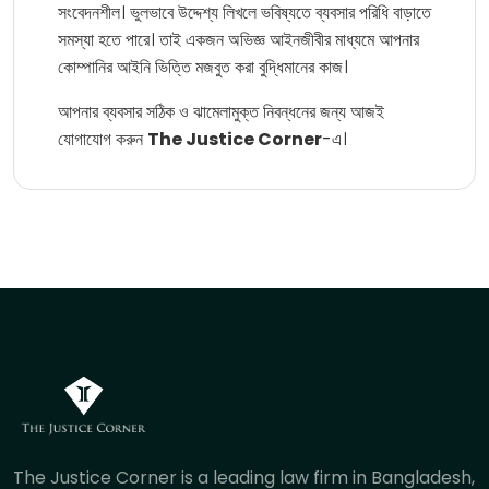
সংবেদনশীল। ভুলভাবে উদ্দেশ্য লিখলে ভবিষ্যতে ব্যবসার পরিধি বাড়াতে
সমস্যা হতে পারে। তাই একজন অভিজ্ঞ আইনজীবীর মাধ্যমে আপনার
কোম্পানির আইনি ভিত্তি মজবুত করা বুদ্ধিমানের কাজ।
আপনার ব্যবসার সঠিক ও ঝামেলামুক্ত নিবন্ধনের জন্য আজই
যোগাযোগ করুন
The Justice Corner
-এ।
The Justice Corner is a leading law firm in Bangladesh,