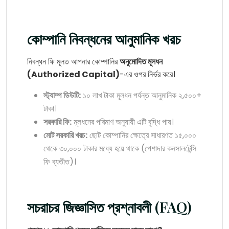
কোম্পানি নিবন্ধনের আনুমানিক খরচ
নিবন্ধন ফি মূলত আপনার কোম্পানির
অনুমোদিত মূলধন
(Authorized Capital)
-এর ওপর নির্ভর করে।
স্ট্যাম্প ডিউটি:
১০ লাখ টাকা মূলধন পর্যন্ত আনুমানিক ২,৫০০+
টাকা।
সরকারি ফি:
মূলধনের পরিমাণ অনুযায়ী এটি বৃদ্ধি পায়।
মোট সরকারি খরচ:
ছোট কোম্পানির ক্ষেত্রে সাধারণত ১৫,০০০
থেকে ৩০,০০০ টাকার মধ্যে হয়ে থাকে (পেশাদার কনসালটেন্সি
ফি ব্যতীত)।
সচরাচর জিজ্ঞাসিত প্রশ্নাবলী (FAQ)