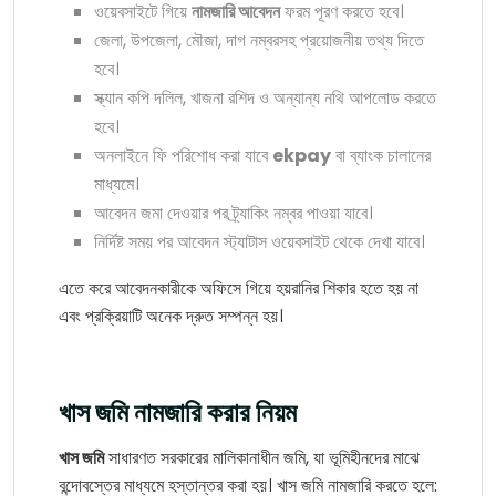
ওয়েবসাইটে গিয়ে
নামজারি আবেদন
ফরম পূরণ করতে হবে।
জেলা, উপজেলা, মৌজা, দাগ নম্বরসহ প্রয়োজনীয় তথ্য দিতে
হবে।
স্ক্যান কপি দলিল, খাজনা রশিদ ও অন্যান্য নথি আপলোড করতে
হবে।
অনলাইনে ফি পরিশোধ করা যাবে
ekpay
বা ব্যাংক চালানের
মাধ্যমে।
আবেদন জমা দেওয়ার পর ট্র্যাকিং নম্বর পাওয়া যাবে।
নির্দিষ্ট সময় পর আবেদন স্ট্যাটাস ওয়েবসাইট থেকে দেখা যাবে।
এতে করে আবেদনকারীকে অফিসে গিয়ে হয়রানির শিকার হতে হয় না
এবং প্রক্রিয়াটি অনেক দ্রুত সম্পন্ন হয়।
খাস জমি নামজারি করার নিয়ম
খাস জমি
সাধারণত সরকারের মালিকানাধীন জমি, যা ভূমিহীনদের মাঝে
বন্দোবস্তের মাধ্যমে হস্তান্তর করা হয়। খাস জমি নামজারি করতে হলে: