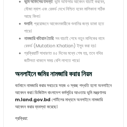
ভূমি অফিসের তদন্ত
: ভূমি অফিসার আবেদন যাচাই করবেন,
মৌজা ম্যাপ এবং রেকর্ড দেখে নিশ্চিত হবেন মালিকানা সঠিক
আছে কিনা।
শুনানি
: প্রয়োজনে আবেদনকারীকে শুনানির জন্য ডাকা হতে
পারে।
নামজারি খতিয়ান তৈরি
: সব যাচাই শেষে নতুন মালিকের নামে
রেকর্ড (Mutation Khatian) ইস্যু করা হয়।
প্রক্রিয়াটি সাধারণত ৪৫ দিনের মধ্যে শেষ হয়, তবে নথির
জটিলতা থাকলে সময় বেশি লাগতে পারে।
অনলাইনে জমির নামজারি করার নিয়ম
বর্তমানে নামজারি করার সবচেয়ে সহজ ও স্বচ্ছ পদ্ধতি হলো অনলাইনে
আবেদন করা। ডিজিটাল বাংলাদেশ কর্মসূচির আওতায় ভূমি মন্ত্রণালয়
m.land.gov.bd
পোর্টালের মাধ্যমে অনলাইনে নামজারি
আবেদন করার ব্যবস্থা করেছে।
প্রক্রিয়া: