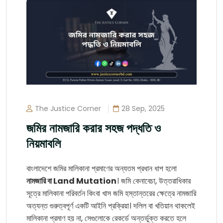
The Justice Corner
28 Sep, 2025
জমির নামজারি করার সহজ পদ্ধতি ও
নিয়মাবলি
বাংলাদেশে জমির মালিকানা প্রমাণের অন্যতম প্রধান ধাপ হলো
নামজারি বা Land Mutation
। জমি কেনাবেচা, উত্তরাধিকার
সূত্রে মালিকানা পরিবর্তন কিংবা খাস জমি হস্তান্তরের ক্ষেত্রে নামজারি
অত্যন্ত গুরুত্বপূর্ণ একটি আইনি প্রক্রিয়া। দলিল বা খতিয়ান থাকলেই
মালিকানা প্রমাণ হয় না, সেগুলোকে রেকর্ডে অন্তর্ভুক্ত করতে হলে