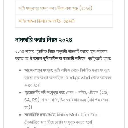
জমি সংক্রান্ত মামলা করার নিয়ম এবং খরচ (২০২৫)
জমির খাজনা কিভাবে অনলাইনে দেবেন?
নামজারি করার নিয়ম ২০২৪
২০২৪ সালের প্রচলিত নিয়ম অনুযায়ী নামজারি করতে হলে আবেদন
করতে হয়
উপজেলা ভূমি অফিস বা নামজারি অফিসে
। প্রক্রিয়াটি হলো:
আবেদনপত্র সংগ্রহ
: ভূমি অফিস থেকে নির্ধারিত ফরম সংগ্রহ
করতে হবে অথবা অনলাইনে land.gov.bd থেকে আবেদন
করতে হবে।
প্রয়োজনীয় নথি সংযুক্ত করা
: যেমন – দলিল, খতিয়ান (CS,
SA, RS), খাজনা রশিদ, উত্তরাধিকার সনদ (যদি প্রযোজ্য
হয়)।
সরকারি ফি জমা দেওয়া
: নির্ধারিত Mutation Fee
ট্রেজারিতে জমা দিয়ে চালান সংযুক্ত করতে হবে।