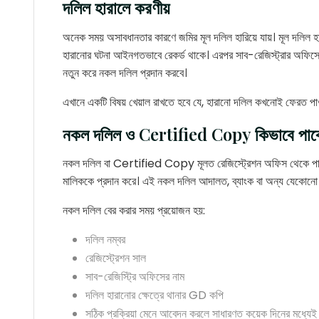
দলিল হারালে করণীয়
অনেক সময় অসাবধানতার কারণে জমির মূল দলিল হারিয়ে যায়। মূল দলিল হা
হারানোর ঘটনা আইনগতভাবে রেকর্ড থাকে। এরপর সাব-রেজিস্ট্রার অ
নতুন করে নকল দলিল প্রদান করবে।
এখানে একটি বিষয় খেয়াল রাখতে হবে যে, হারানো দলিল কখনোই ফেরত প
নকল দলিল ও Certified Copy কিভাবে পাব
নকল দলিল বা Certified Copy মূলত রেজিস্ট্রেশন অফিস থেকে পাওয়া
মালিককে প্রদান করে। এই নকল দলিল আদালত, ব্যাংক বা অন্য যেকোনো 
নকল দলিল বের করার সময় প্রয়োজন হয়:
দলিল নম্বর
রেজিস্ট্রেশন সাল
সাব-রেজিস্ট্রি অফিসের নাম
দলিল হারানোর ক্ষেত্রে থানার GD কপি
সঠিক প্রক্রিয়া মেনে আবেদন করলে সাধারণত কয়েক দিনের মধ্